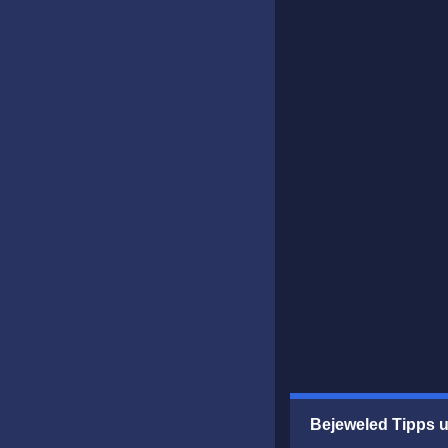
Bejeweled Tipps u