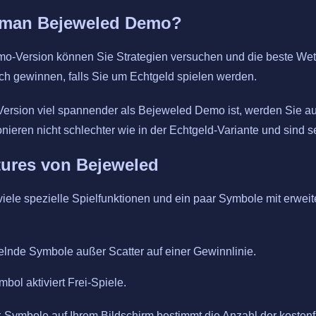
 man Bejeweled Demo?
emo-Version können Sie Strategien versuchen und die beste Wett
ch gewinnen, falls Sie um Echtgeld spielen werden.
ersion viel spannender als Bejeweled Demo ist, werden Sie a
onieren nicht schlechter wie in der Echtgeld-Variante und sind s
tures von Bejeweled
viele spezielle Spielfunktionen und ein paar Symbole mit erwe
elnde Symbole außer Scatter auf einer Gewinnlinie.
bol aktiviert Frei-Spiele.
-Symbole auf Ihrem Bildschirm bestimmt die Anzahl der kostenfr