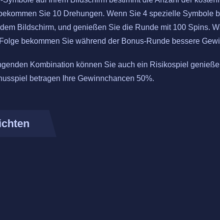
kommen Sie 10 Drehungen. Wenn Sie 4 spezielle Symbole bek
 dem Bildschirm, und genießen Sie die Runde mit 100 Spins. Wäh
 Folge bekommen Sie während der Bonus-Runde bessere Gewin
genden Kombination können Sie auch ein Risikospiel genießen.
nusspiel betragen Ihre Gewinnchancen 50%.
ichten