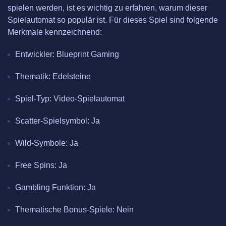
spielen werden, ist es wichtig zu erfahren, warum dieser
Spielautomat so populär ist. Für dieses Spiel sind folgende
Merkmale kennzeichnend:
Entwickler: Blueprint Gaming
Thematik: Edelsteine
Spiel-Typ: Video-Spielautomat
Scatter-Spielsymbol: Ja
Wild-Symbole: Ja
Free Spins: Ja
Gambling Funktion: Ja
Thematische Bonus-Spiele: Nein