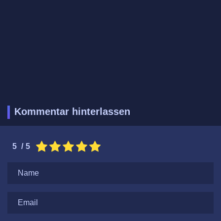
Kommentar hinterlassen
5
/
5