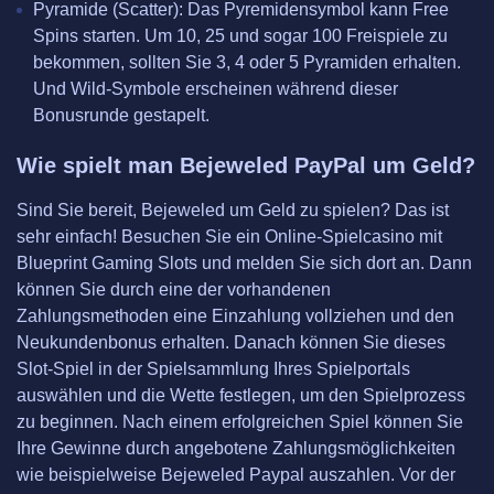
Pyramide (Scatter): Das Pyremidensymbol kann Free
Spins starten. Um 10, 25 und sogar 100 Freispiele zu
bekommen, sollten Sie 3, 4 oder 5 Pyramiden erhalten.
Und Wild-Symbole erscheinen während dieser
Bonusrunde gestapelt.
Wie spielt man Bejeweled PayPal um Geld?
Sind Sie bereit, Bejeweled um Geld zu spielen? Das ist
sehr einfach! Besuchen Sie ein Online-Spielcasino mit
Blueprint Gaming Slots und melden Sie sich dort an. Dann
können Sie durch eine der vorhandenen
Zahlungsmethoden eine Einzahlung vollziehen und den
Neukundenbonus erhalten. Danach können Sie dieses
Slot-Spiel in der Spielsammlung Ihres Spielportals
auswählen und die Wette festlegen, um den Spielprozess
zu beginnen. Nach einem erfolgreichen Spiel können Sie
Ihre Gewinne durch angebotene Zahlungsmöglichkeiten
wie beispielweise Bejeweled Paypal auszahlen. Vor der