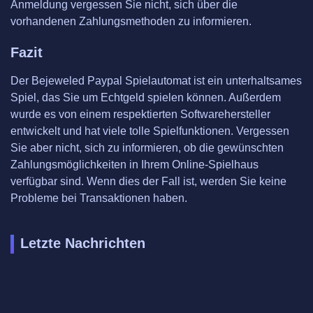
Anmeldung vergessen Sie nicht, sich über die
vorhandenen Zahlungsmethoden zu informieren.
Fazit
Der Bejeweled Paypal Spielautomat ist ein unterhaltsames
Spiel, das Sie um Echtgeld spielen können. Außerdem
wurde es von einem respektierten Softwarehersteller
entwickelt und hat viele tolle Spielfunktionen. Vergessen
Sie aber nicht, sich zu informieren, ob die gewünschten
Zahlungsmöglichkeiten in Ihrem Online-Spielhaus
verfügbar sind. Wenn dies der Fall ist, werden Sie keine
Probleme bei Transaktionen haben.
Letzte Nachrichten